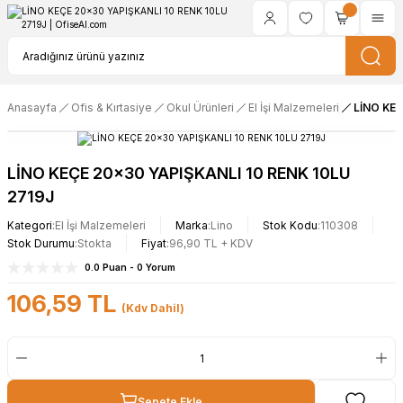
Anasayfa
Ofis & Kırtasiye
Okul Ürünleri
El İşi Malzemeleri
LİNO KEÇ
LİNO KEÇE 20x30 YAPIŞKANLI 10 RENK 10LU
2719J
Kategori
El İşi Malzemeleri
Marka
Lino
Stok Kodu
110308
Stok Durumu
Stokta
Fiyat
96,90 TL + KDV
0.0 Puan - 0 Yorum
106,59 TL
(Kdv Dahil)
Sepete Ekle