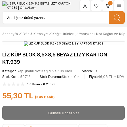
Anasayfa
Ofis & Kırtasiye
Kağıt Ürünleri
Yapışkanlı Not Kağıdı ve Küp
LİZ KÜP BLOK 8,5x8,5 BEYAZ LIZY KARTON
KT.939
Kategori
Yapışkanlı Not Kağıdı ve Küp Blok
Marka
Liz
Stok Kodu
50712
Stok Durumu
Stokta Yok
Fiyat
46,08 TL + KDV
0.0 Puan - 0 Yorum
55,30 TL
(Kdv Dahil)
Gelince Haber Ver