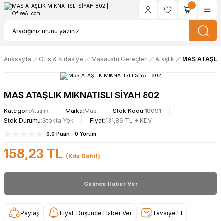
Anasayfa
Ofis & Kırtasiye
Masaüstü Gereçleri
Ataşlık
MAS ATAŞLIK
MAS ATAŞLIK MIKNATISLI SİYAH 802
Kategori
Ataşlık
Marka
Mas
Stok Kodu
18091
Stok Durumu
Stokta Yok
Fiyat
131,86 TL + KDV
0.0 Puan - 0 Yorum
158,23 TL
(Kdv Dahil)
Gelince Haber Ver
Paylaş
Fiyatı Düşünce Haber Ver
Tavsiye Et