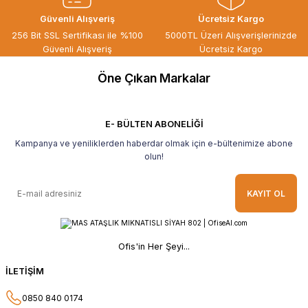
ÖZGÜR DOĞAN | 15/06/2026
Güvenli Alışveriş
Ücretsiz Kargo
Kaliteli ürün, güvenli alışveriş ve
256 Bit SSL Sertifikası ile %100
5000TL Üzeri Alışverişlerinizde
göndermiş olduğunuz hediye için
Güvenli Alışveriş
Ücretsiz Kargo
teşekkür ederim.
Öne Çıkan Markalar
B... H... | 19/05/2026
Gayet güzel paketlenmiş Ve güzel bir
hediye ile geldi Teşekkür ederim Tavsiye
E- BÜLTEN ABONELİĞİ
ederim.
Kampanya ve yeniliklerden haberdar olmak için e-bültenimize abone
Ahmet Yılmaz | 29/04/2026
olun!
Hızlı ve kolay alışveriş, özenle
KAYIT OL
paketlenmiş, sorunsuz teslim aldım,
teşekkür ederim
O... A... | 10/02/2026
Ofis'in Her Şeyi...
Güvenilir ve hızlı buldum.
İLETİŞİM
HÜSEYİN KAHVE | 26/01/2026
0850 840 0174