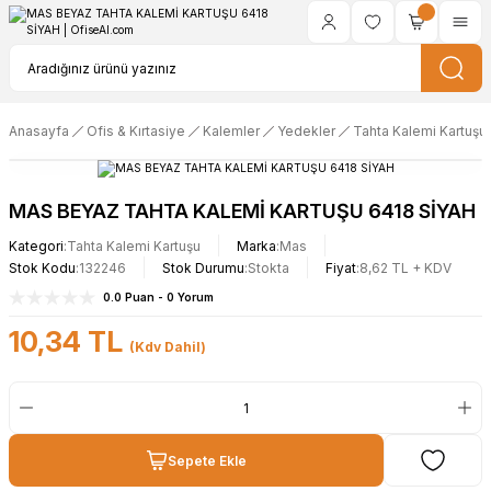
Anasayfa
Ofis & Kırtasiye
Kalemler
Yedekler
Tahta Kalemi Kartuşu
MAS BEYAZ TAHTA KALEMİ KARTUŞU 6418 SİYAH
Kategori
Tahta Kalemi Kartuşu
Marka
Mas
Stok Kodu
132246
Stok Durumu
Stokta
Fiyat
8,62 TL + KDV
0.0 Puan - 0 Yorum
10,34 TL
(Kdv Dahil)
Sepete Ekle