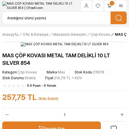
Anasayfa
Ofis & Kırtasiye
Masaüstü Gereçleri
Çöp Kovası
MAS ÇÖP
MAS ÇÖP KOVASI METAL TAM DELİKLİ 10 LT
SILVER 854
Kategori
Çöp Kovası
Marka
Mas
Stok Kodu
215519
Stok Durumu
Stokta
Fiyat
214,79 TL + KDV
0.0 Puan - 0 Yorum
257,75 TL
(Kdv Dahil)
Sepete Ekle