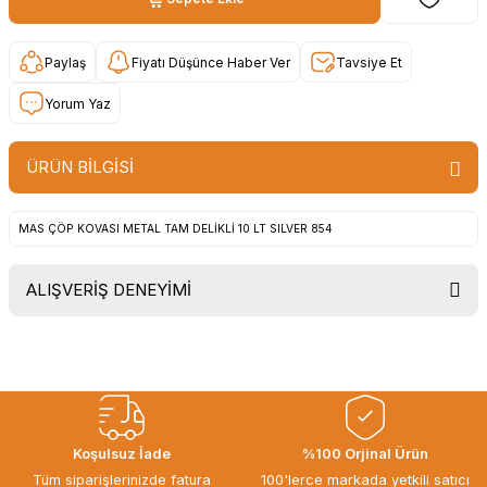
Paylaş
Fiyatı Düşünce Haber Ver
Tavsiye Et
Yorum Yaz
ÜRÜN BİLGİSİ
MAS ÇÖP KOVASI METAL TAM DELİKLİ 10 LT SILVER 854
ALIŞVERİŞ DENEYİMİ
Uygun fiyat, itinali ve hizli gonderim,
ayrica nazik hediyeniz icin cok
tesekkur ederim. Başka alisverislerde
gorusmek uzere, hayirli ve bol
kazanclar dilerim.
İbrahim Ertuğrul ARSLANOĞLU |
Koşulsuz İade
%100 Orjinal Ürün
27/06/2026
Tüm siparişlerinizde fatura
100'lerce markada yetkili satıcı