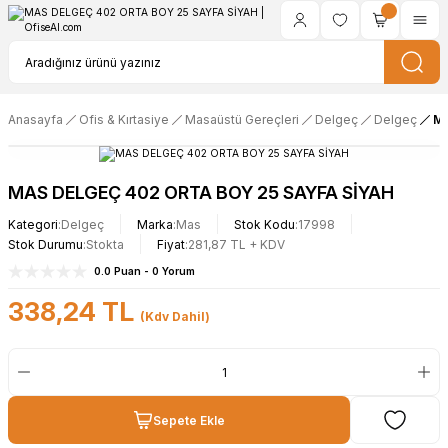
Anasayfa
Ofis & Kırtasiye
Masaüstü Gereçleri
Delgeç
Delgeç
MA
MAS DELGEÇ 402 ORTA BOY 25 SAYFA SİYAH
Kategori
Delgeç
Marka
Mas
Stok Kodu
17998
Stok Durumu
Stokta
Fiyat
281,87 TL + KDV
0.0 Puan - 0 Yorum
338,24 TL
(Kdv Dahil)
Sepete Ekle