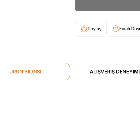
Paylaş
Fiyatı Dü
ÜRÜN BİLGİSİ
ALIŞVERİŞ DENEYİMİ
esekkur ederim. Başka alisverislerde