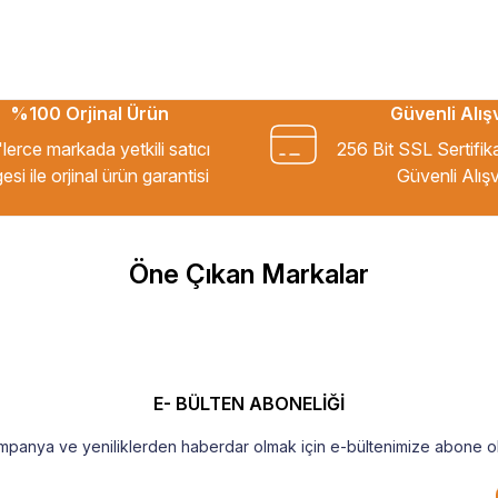
%100 Orjinal Ürün
Güvenli Alış
kkür ederim.
lerce markada yetkili satıcı
256 Bit SSL Sertifik
esi ile orjinal ürün garantisi
Güvenli Alışv
m Tavsiye ederim.
Öne Çıkan Markalar
şekkür ederim
E- BÜLTEN ABONELİĞİ
mpanya ve yeniliklerden haberdar olmak için e-bültenimize abone ol