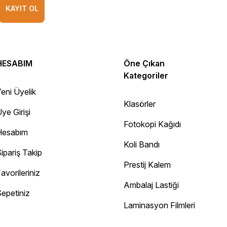
KAYIT OL
HESABIM
Öne Çıkan
Kategoriler
eni Üyelik
Klasörler
ye Girişi
Fotokopi Kağıdı
Hesabım
Koli Bandı
ipariş Takip
Prestij Kalem
avorileriniz
Ambalaj Lastiği
epetiniz
Diğer yorumları göster
Laminasyon Filmleri