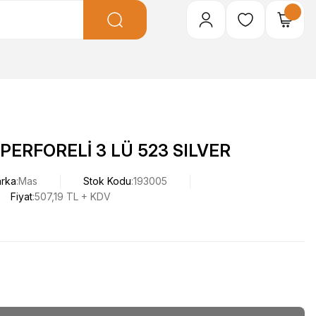
PERFORELİ 3 LÜ 523 SILVER
rka
Mas
Stok Kodu
193005
Fiyat
507,19 TL + KDV