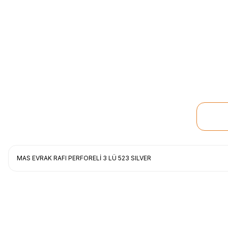
MAS EVRAK RAFI PERFORELİ 3 LÜ 523 SILVER
Uygun fiyat, itinali ve hizli gonderim, ayrica nazik hediyeniz icin cok t
gorusmek uzere, hayirli ve bol kazanclar dilerim.
İbrahim Ertuğrul ARSLANOĞLU | 27/06/2026