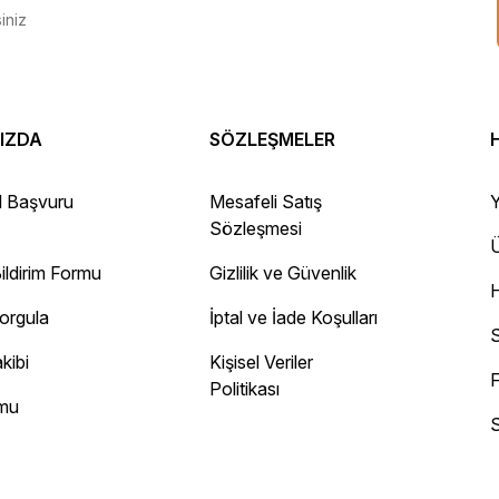
IZDA
SÖZLEŞMELER
 Gayet sağlam elime ulaştı ürünler.
l Başvuru
Mesafeli Satış
Y
Sözleşmesi
Ü
ildirim Formu
Gizlilik ve Güvenlik
ayını mesaj olarak geliyor.
Sorgula
İptal ve İade Koşulları
 site
S
kibi
Kişisel Veriler
F
Politikası
rmu
S