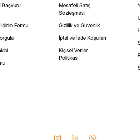
 Gayet sağlam elime ulaştı ürünler.
l Başvuru
Mesafeli Satış
Y
Sözleşmesi
Ü
ildirim Formu
Gizlilik ve Güvenlik
ayını mesaj olarak geliyor.
Sorgula
İptal ve İade Koşulları
 site
S
kibi
Kişisel Veriler
F
Politikası
rmu
S