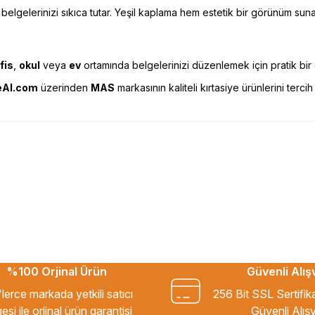
lgelerinizi sıkıca tutar. Yeşil kaplama hem estetik bir görünüm suna
fis
,
okul
veya
ev
ortamında belgelerinizi düzenlemek için pratik bi
eAl.com
üzerinden
MAS
markasının kaliteli kırtasiye ürünlerini tercih
esekkur ederim. Başka alisverislerde
%100 Orjinal Ürün
Güvenli Alış
kkür ederim.
lerce markada yetkili satıcı
256 Bit SSL Sertifik
esi ile orjinal ürün garantisi
Güvenli Alışv