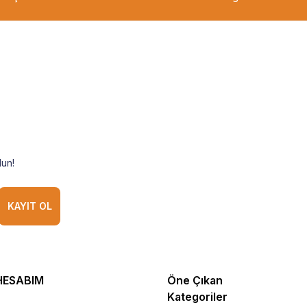
un!
KAYIT OL
HESABIM
Öne Çıkan
Kategoriler