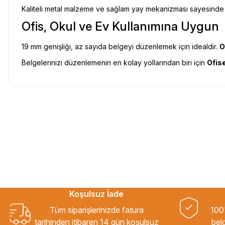
Kaliteli metal malzeme ve sağlam yay mekanizması sayesinde be
Ofis, Okul ve Ev Kullanımına Uygun
19 mm genişliği, az sayıda belgeyi düzenlemek için idealdir.
O
Belgelerinizi düzenlemenin en kolay yollarından biri için
Ofis
Uygun fiyat, itinali ve hizli gonderim, ayrica nazik hediyeniz icin cok t
gorusmek uzere, hayirli ve bol kazanclar dilerim.
İbrahim Ertuğrul ARSLANOĞLU | 27/06/2026
Siparişten teslime kadar herşey çok seriydi, teşekkür ederim
ÖZGÜR DOĞAN | 15/06/2026
Koşulsuz İade
Kaliteli ürün, güvenli alışveriş ve göndermiş olduğunuz hediye için teşe
Tüm siparişlerinizde fatura
100'
B... H... | 19/05/2026
tarihinden itibaren 14 gün koşulsuz
belg