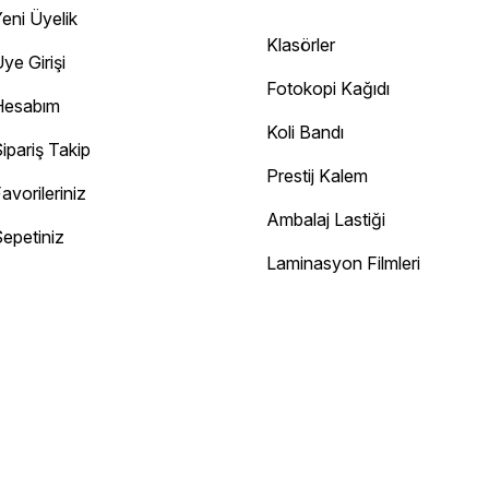
eni Üyelik
Klasörler
ye Girişi
Fotokopi Kağıdı
Hesabım
Koli Bandı
ipariş Takip
Prestij Kalem
avorileriniz
Ambalaj Lastiği
epetiniz
Diğer yorumları göster
Laminasyon Filmleri