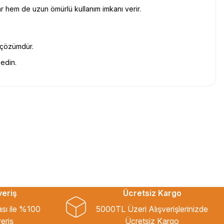
r hem de uzun ömürlü kullanım imkanı verir.
r çözümdür.
 edin.
veriş
Ücretsiz Kargo
ası ile %100
5000TL Üzeri Alışverişlerinizde
eriş
Ücretsiz Kargo