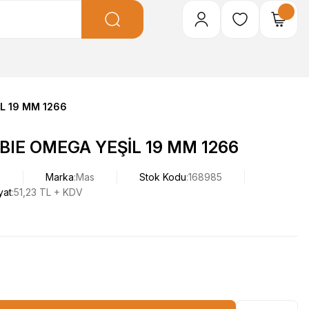
L 19 MM 1266
IE OMEGA YEŞİL 19 MM 1266
)
Marka
Mas
Stok Kodu
168985
yat
51,23 TL + KDV