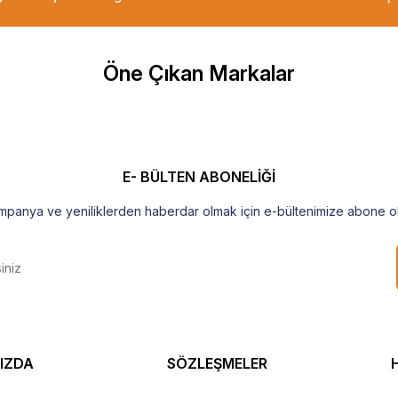
m Tavsiye ederim.
Öne Çıkan Markalar
şekkür ederim
E- BÜLTEN ABONELİĞİ
mpanya ve yeniliklerden haberdar olmak için e-bültenimize abone ol
IZDA
SÖZLEŞMELER