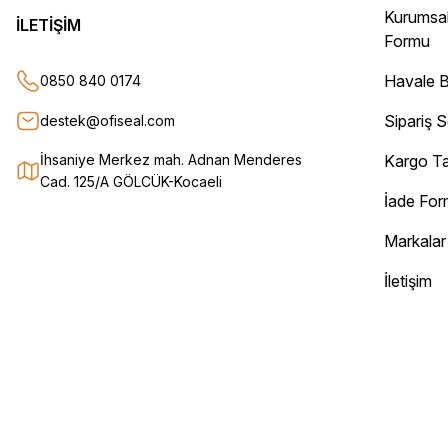
Gayet başarılı ve ilgili firma. Fiyatları uygun. Kargolama hızlı ve güvenli.
Kurumsa
Teşekkür ederim.
İLETİŞİM
Formu
Oğuz Urgan | 17/12/2025
Havale B
0850 840 0174
Kesinlikle herkese tavsiye ederim. Ürünü aldıktan sonra tüm sipariş det
Sipariş 
destek@ofiseal.com
Sorunsuz bir şekilde elimize ulaştı. Güvenle alışveriş yapabileceğiniz bir
Can Yurtseven | 06/12/2025
İhsaniye Merkez mah. Adnan Menderes
Kargo Ta
Cad. 125/A GÖLCÜK-Kocaeli
İade Fo
Deneyimini Paylaş
Markalar
İletişim