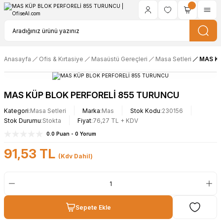
Anasayfa
Ofis & Kırtasiye
Masaüstü Gereçleri
Masa Setleri
MAS K
MAS KÜP BLOK PERFORELİ 855 TURUNCU
Kategori
Masa Setleri
Marka
Mas
Stok Kodu
230156
Stok Durumu
Stokta
Fiyat
76,27 TL + KDV
0.0 Puan - 0 Yorum
91,53 TL
(Kdv Dahil)
Sepete Ekle