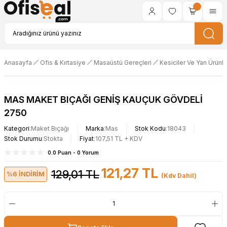
Anasayfa
Ofis & Kırtasiye
Masaüstü Gereçleri
Kesiciler Ve Yan Ürünle
MAS MAKET BIÇAĞI GENİŞ KAUÇUK GÖVDELİ
2750
Kategori
Maket Bıçağı
Marka
Mas
Stok Kodu
18043
Stok Durumu
Stokta
Fiyat
107,51 TL + KDV
0.0 Puan - 0 Yorum
121,27 TL
129,01 TL
%6 İNDİRİM
(Kdv Dahil)