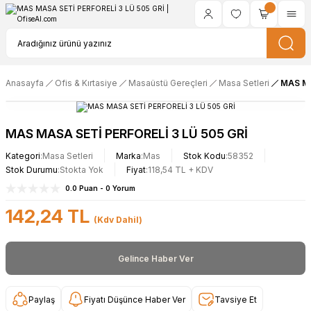
Anasayfa
Ofis & Kırtasiye
Masaüstü Gereçleri
Masa Setleri
MAS MA
MAS MASA SETİ PERFORELİ 3 LÜ 505 GRİ
Kategori
Masa Setleri
Marka
Mas
Stok Kodu
58352
Stok Durumu
Stokta Yok
Fiyat
118,54 TL + KDV
0.0 Puan - 0 Yorum
142,24 TL
(Kdv Dahil)
Gelince Haber Ver
Paylaş
Fiyatı Düşünce Haber Ver
Tavsiye Et