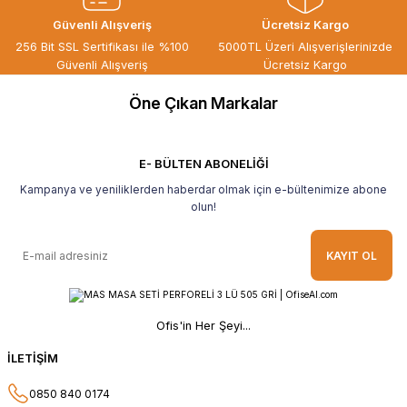
ÖZGÜR DOĞAN | 15/06/2026
Güvenli Alışveriş
Ücretsiz Kargo
Kaliteli ürün, güvenli alışveriş ve
256 Bit SSL Sertifikası ile %100
5000TL Üzeri Alışverişlerinizde
göndermiş olduğunuz hediye için
Güvenli Alışveriş
Ücretsiz Kargo
teşekkür ederim.
Öne Çıkan Markalar
B... H... | 19/05/2026
Gayet güzel paketlenmiş Ve güzel bir
hediye ile geldi Teşekkür ederim Tavsiye
E- BÜLTEN ABONELİĞİ
ederim.
Kampanya ve yeniliklerden haberdar olmak için e-bültenimize abone
Ahmet Yılmaz | 29/04/2026
olun!
Hızlı ve kolay alışveriş, özenle
KAYIT OL
paketlenmiş, sorunsuz teslim aldım,
teşekkür ederim
O... A... | 10/02/2026
Ofis'in Her Şeyi...
Güvenilir ve hızlı buldum.
İLETİŞİM
HÜSEYİN KAHVE | 26/01/2026
0850 840 0174