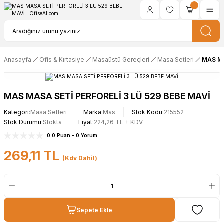
Anasayfa
Ofis & Kırtasiye
Masaüstü Gereçleri
Masa Setleri
MAS MA
MAS MASA SETİ PERFORELİ 3 LÜ 529 BEBE MAVİ
Kategori
Masa Setleri
Marka
Mas
Stok Kodu
215552
Stok Durumu
Stokta
Fiyat
224,26 TL + KDV
0.0 Puan - 0 Yorum
269,11 TL
(Kdv Dahil)
Sepete Ekle