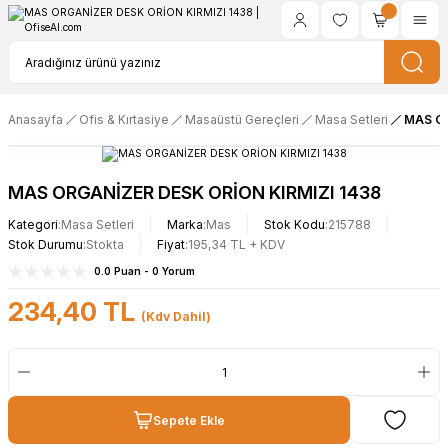
Anasayfa
Ofis & Kırtasiye
Masaüstü Gereçleri
Masa Setleri
MAS OR
MAS ORGANİZER DESK ORİON KIRMIZI 1438
Kategori
Masa Setleri
Marka
Mas
Stok Kodu
215788
Stok Durumu
Stokta
Fiyat
195,34 TL + KDV
0.0 Puan - 0 Yorum
234,40 TL
(Kdv Dahil)
Sepete Ekle