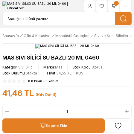
Anasayfa
Ofis & Kırtasiye
Masaüstü Gereçleri
Sıvı ve Şerit Siliciler
MAS SIVI SİLİCİ SU BAZLI 20 ML 0460
Kategori
Sıvı Silici
Marka
Mas
Stok Kodu
82451
Stok Durumu
Stokta
Fiyat
34,55 TL + KDV
0.0 Puan - 0 Yorum
41,46 TL
(Kdv Dahil)
Sepete Ekle