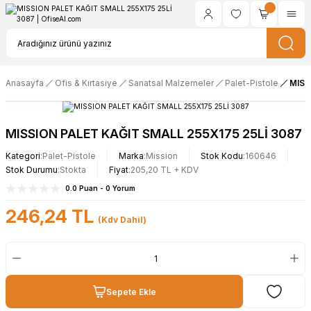
Anasayfa
Ofis & Kırtasiye
Sanatsal Malzemeler
Palet-Pistole
MISS
MISSION PALET KAĞIT SMALL 255X175 25Lİ 3087
Kategori
Palet-Pistole
Marka
Mission
Stok Kodu
160646
Stok Durumu
Stokta
Fiyat
205,20 TL + KDV
0.0 Puan - 0 Yorum
246,24 TL
(Kdv Dahil)
Sepete Ekle