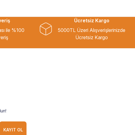
veriş
Ücretsiz Kargo
ası ile %100
5000TL Üzeri Alışverişlerinizde
eriş
Ücretsiz Kargo
un!
KAYIT OL