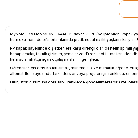
MyNote Flex Neo MFXNE-A440-K, dayanıklı PP (polipropilen) kapak yapıs
hem okul hem de ofis ortamlarında pratik not alma ihtiyaçlarını karşıl
PP kapak sayesinde dış etkenlere karşı dirençli olan defterin spiralli y
hesaplamalar, teknik çizimler, şemalar ve düzenli not tutma için idealdi
hem sola rahatça açarak çalışma alanını genişletir.
Öğrenciler için ders notları almak, mühendislik ve mimarlık öğrencileri 
alternatifleri sayesinde farklı dersler veya projeler için renkli düzenleme
Ürün, stok durumuna göre farklı renklerde gönderilmektedir. Özel olarak
Uygun fiyat, itinali ve hizli gonderim, ayrica nazik hediyeniz icin cok t
gorusmek uzere, hayirli ve bol kazanclar dilerim.
İbrahim Ertuğrul ARSLANOĞLU | 27/06/2026
Siparişten teslime kadar herşey çok seriydi, teşekkür ederim