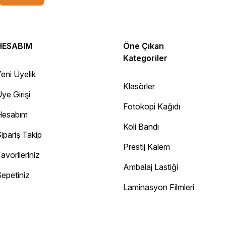
HESABIM
Öne Çıkan
Kategoriler
eni Üyelik
Klasörler
ye Girişi
Fotokopi Kağıdı
Hesabım
Koli Bandı
ipariş Takip
Prestij Kalem
avorileriniz
Ambalaj Lastiği
epetiniz
Diğer yorumları göster
Laminasyon Filmleri