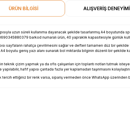
ÜRÜN BİLGİSİ
ALIŞVERİŞ DENEYİMİ
ıyla uzun süreli kullanıma dayanacak şekilde tasarlanmış A4 boyutunda spira
ar. 8690345880379 barkod numaralı ürün, 40 yapraklık kapasitesiyle günlük ku
apısı sayfaların rahatça çevrilmesini sağlar ve defteri tamamen düz bir şekilde
r. A4 boyutu geniş yazı alanı sunarak bol miktarda bilginin düzenli bir şekild
için teknik çizim yapmak ya da ofis çalışanları için toplantı notları tutmak is
 yapılabilir, hafif yapısı çantada fazla yer kaplamadan taşınmasını kolaylaştırır
 tercih ettiğiniz bir renk varsa, sipariş vermeden önce WhatsApp üzerinden biz
esekkur ederim. Başka alisverislerde