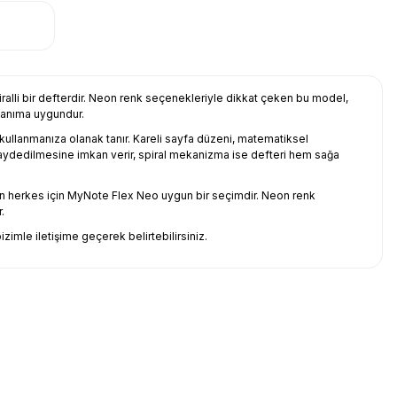
lli bir defterdir. Neon renk seçenekleriyle dikkat çeken bu model,
llanıma uygundur.
 kullanmanıza olanak tanır. Kareli sayfa düzeni, matematiksel
e kaydedilmesine imkan verir, spiral mekanizma ise defteri hem sağa
teyen herkes için MyNote Flex Neo uygun bir seçimdir. Neon renk
.
imle iletişime geçerek belirtebilirsiniz.