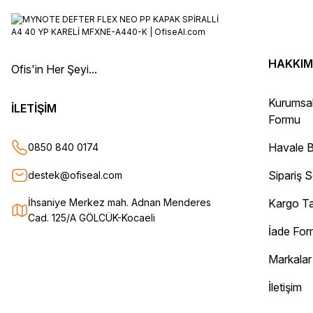
uygun fiyat hızlı kargo
Adil Birinci | 31/12/2025
HAKKIM
Ofis'in Her Şeyi...
Gayet başarılı ve ilgili firma. Fiyatları uygun. Kargolama hızlı ve güvenli.
Kurumsa
Teşekkür ederim.
İLETİŞİM
Formu
Oğuz Urgan | 17/12/2025
Havale B
0850 840 0174
Kesinlikle herkese tavsiye ederim. Ürünü aldıktan sonra tüm sipariş det
Sipariş 
destek@ofiseal.com
Sorunsuz bir şekilde elimize ulaştı. Güvenle alışveriş yapabileceğiniz bir
Can Yurtseven | 06/12/2025
İhsaniye Merkez mah. Adnan Menderes
Kargo Ta
Cad. 125/A GÖLCÜK-Kocaeli
İade Fo
Deneyimini Paylaş
Markalar
İletişim