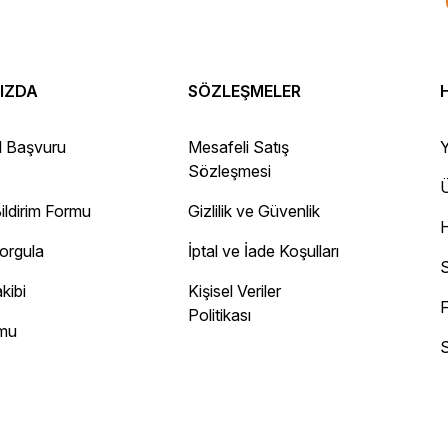
IZDA
SÖZLEŞMELER
 Gayet sağlam elime ulaştı ürünler.
l Başvuru
Mesafeli Satış
Y
Sözleşmesi
Ü
ildirim Formu
Gizlilik ve Güvenlik
ayını mesaj olarak geliyor.
Sorgula
İptal ve İade Koşulları
 site
S
kibi
Kişisel Veriler
F
Politikası
rmu
S