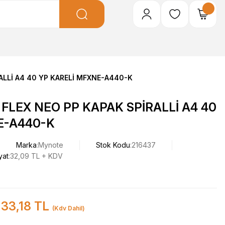
ALLİ A4 40 YP KARELİ MFXNE-A440-K
FLEX NEO PP KAPAK SPİRALLİ A4 40
E-A440-K
Marka
Mynote
Stok Kodu
216437
yat
32,09 TL + KDV
33,18 TL
(Kdv Dahil)