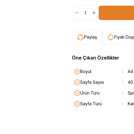
Paylaş
Fiyatı Dü
Öne Çıkan Özellikler
Boyut
:
A4
Sayfa Sayısı
:
40 
Ürün Türü
:
Spir
Sayfa Türü
:
Kar