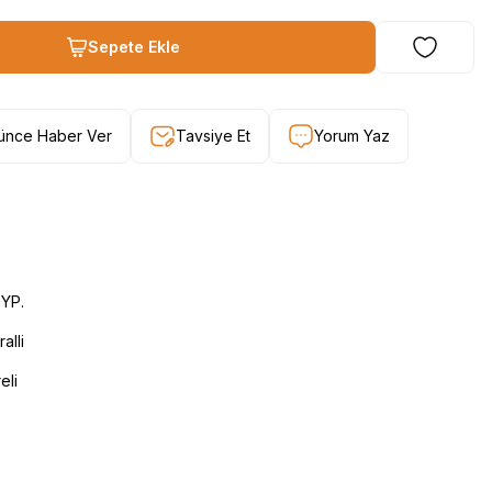
Sepete Ekle
şünce Haber Ver
Tavsiye Et
Yorum Yaz
YP.
alli
eli