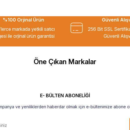
%100 Orjinal Ürün
Güvenli Alış
kkür ederim.
lerce markada yetkili satıcı
256 Bit SSL Sertifik
esi ile orjinal ürün garantisi
Güvenli Alışv
m Tavsiye ederim.
Öne Çıkan Markalar
şekkür ederim
E- BÜLTEN ABONELİĞİ
mpanya ve yeniliklerden haberdar olmak için e-bültenimize abone ol