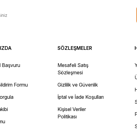
IZDA
SÖZLEŞMELER
 Gayet sağlam elime ulaştı ürünler.
l Başvuru
Mesafeli Satış
Y
Sözleşmesi
Ü
ildirim Formu
Gizlilik ve Güvenlik
ayını mesaj olarak geliyor.
Sorgula
İptal ve İade Koşulları
 site
S
kibi
Kişisel Veriler
F
Politikası
rmu
S