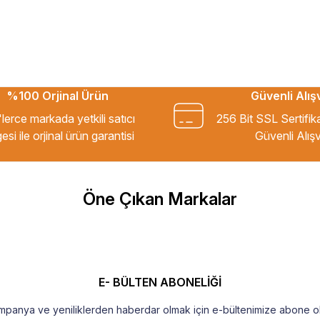
%100 Orjinal Ürün
Güvenli Alış
kkür ederim.
lerce markada yetkili satıcı
256 Bit SSL Sertifik
esi ile orjinal ürün garantisi
Güvenli Alışv
m Tavsiye ederim.
Öne Çıkan Markalar
şekkür ederim
E- BÜLTEN ABONELİĞİ
mpanya ve yeniliklerden haberdar olmak için e-bültenimize abone ol