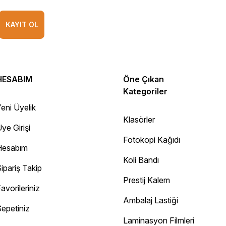
KAYIT OL
HESABIM
Öne Çıkan
Kategoriler
eni Üyelik
Klasörler
ye Girişi
Fotokopi Kağıdı
Hesabım
Koli Bandı
ipariş Takip
Prestij Kalem
avorileriniz
Ambalaj Lastiği
epetiniz
Diğer yorumları göster
Laminasyon Filmleri