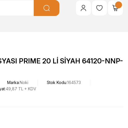
ASI PRIME 20 Lİ SİYAH 64120-NNP-
Marka
Noki
Stok Kodu
164573
yat
49,87 TL + KDV