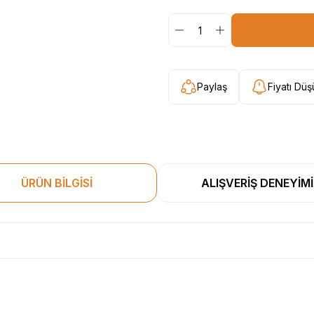
Paylaş
Fiyatı Dü
ÜRÜN BİLGİSİ
ALIŞVERİŞ DENEYİMİ
esekkur ederim. Başka alisverislerde