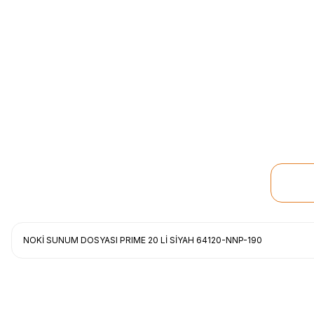
NOKİ SUNUM DOSYASI PRIME 20 Lİ SİYAH 64120-NNP-190
Uygun fiyat, itinali ve hizli gonderim, ayrica nazik hediyeniz icin cok t
gorusmek uzere, hayirli ve bol kazanclar dilerim.
İbrahim Ertuğrul ARSLANOĞLU | 27/06/2026