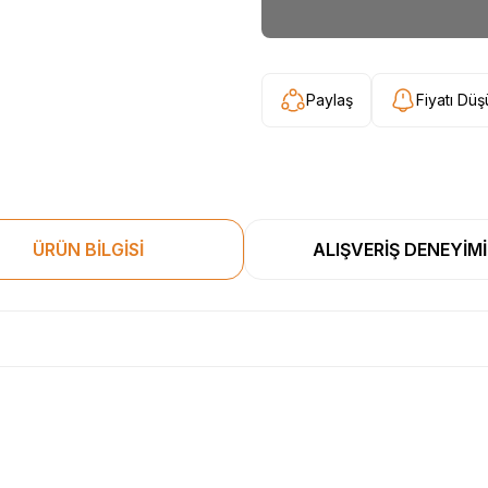
Paylaş
Fiyatı Dü
ÜRÜN BİLGİSİ
ALIŞVERİŞ DENEYİMİ
esekkur ederim. Başka alisverislerde