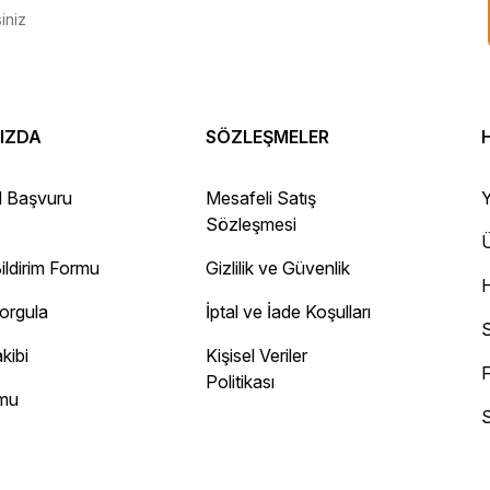
IZDA
SÖZLEŞMELER
 Gayet sağlam elime ulaştı ürünler.
l Başvuru
Mesafeli Satış
Y
Sözleşmesi
Ü
ildirim Formu
Gizlilik ve Güvenlik
ayını mesaj olarak geliyor.
Sorgula
İptal ve İade Koşulları
 site
S
kibi
Kişisel Veriler
F
Politikası
rmu
S