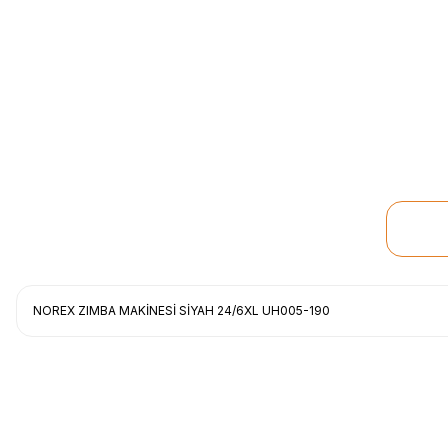
NOREX ZIMBA MAKİNESİ SİYAH 24/6XL UH005-190
Uygun fiyat, itinali ve hizli gonderim, ayrica nazik hediyeniz icin cok t
gorusmek uzere, hayirli ve bol kazanclar dilerim.
İbrahim Ertuğrul ARSLANOĞLU | 27/06/2026