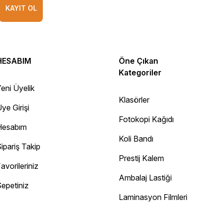
KAYIT OL
HESABIM
Öne Çıkan
Kategoriler
eni Üyelik
Klasörler
ye Girişi
Fotokopi Kağıdı
Hesabım
Koli Bandı
ipariş Takip
Prestij Kalem
avorileriniz
Ambalaj Lastiği
epetiniz
Diğer yorumları göster
Laminasyon Filmleri