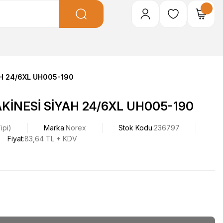
H 24/6XL UH005-190
KİNESİ SİYAH 24/6XL UH005-190
ipi)
Marka
Norex
Stok Kodu
236797
Fiyat
83,64 TL + KDV