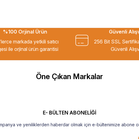
%100 Orjinal Ürün
Güvenli Alış
kkür ederim.
lerce markada yetkili satıcı
256 Bit SSL Sertifik
esi ile orjinal ürün garantisi
Güvenli Alışv
m Tavsiye ederim.
Öne Çıkan Markalar
şekkür ederim
E- BÜLTEN ABONELİĞİ
mpanya ve yeniliklerden haberdar olmak için e-bültenimize abone ol