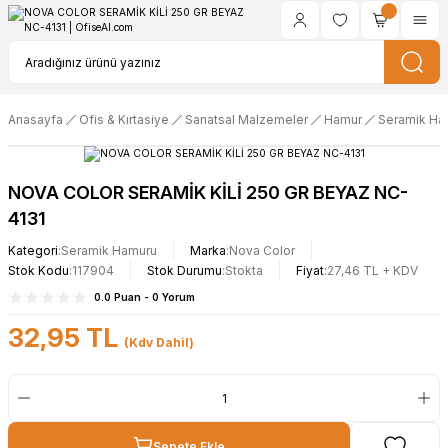
Anasayfa
Ofis & Kırtasiye
Sanatsal Malzemeler
Hamur
Seramik Ha
NOVA COLOR SERAMİK KİLİ 250 GR BEYAZ NC-
4131
Kategori
Seramik Hamuru
Marka
Nova Color
Stok Kodu
117904
Stok Durumu
Stokta
Fiyat
27,46 TL + KDV
0.0 Puan - 0 Yorum
32,95 TL
(Kdv Dahil)
Sepete Ekle