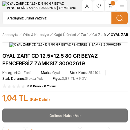
Anasayfa
Ofis & Kırtasiye
Kağıt Ürünleri
Zarf
Cd Zarfı
OYAL ZARF
OYAL ZARF CD 12.5x12.5 80 GR BEYAZ
PENCERESİZ ZAMKSIZ 30002619
Kategori
Cd Zarfı
Marka
Oyal
Stok Kodu
254104
Stok Durumu
Stokta Yok
Fiyat
0,87 TL + KDV
0.0 Puan - 0 Yorum
1,04 TL
(Kdv Dahil)
Gelince Haber Ver