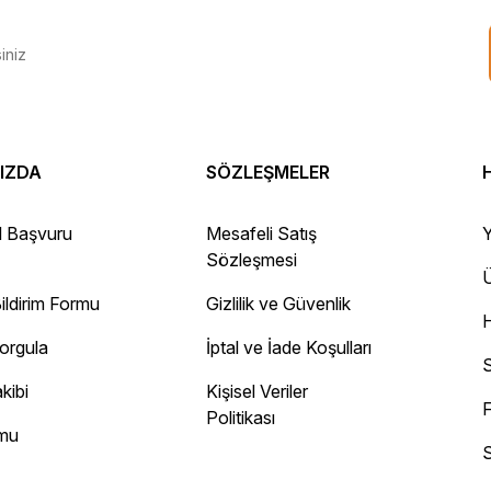
IZDA
SÖZLEŞMELER
 Gayet sağlam elime ulaştı ürünler.
l Başvuru
Mesafeli Satış
Y
Sözleşmesi
Ü
ildirim Formu
Gizlilik ve Güvenlik
ayını mesaj olarak geliyor.
Sorgula
İptal ve İade Koşulları
 site
S
kibi
Kişisel Veriler
F
Politikası
rmu
S