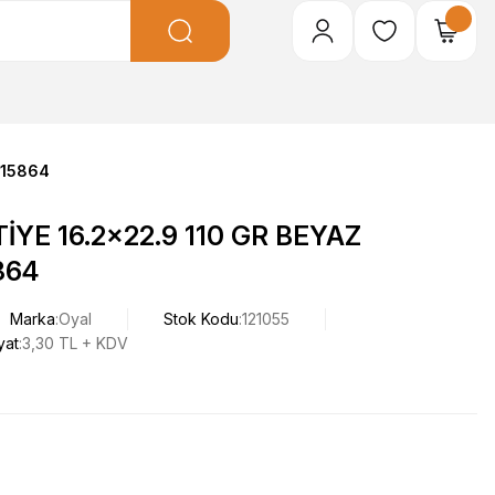
015864
İYE 16.2x22.9 110 GR BEYAZ
864
Marka
Oyal
Stok Kodu
121055
yat
3,30 TL + KDV