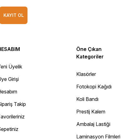
KAYIT OL
HESABIM
Öne Çıkan
Kategoriler
eni Üyelik
Klasörler
ye Girişi
Fotokopi Kağıdı
Hesabım
Koli Bandı
ipariş Takip
Prestij Kalem
avorileriniz
Ambalaj Lastiği
epetiniz
Diğer yorumları göster
Laminasyon Filmleri