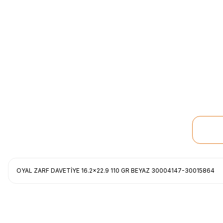
OYAL ZARF DAVETİYE 16.2x22.9 110 GR BEYAZ 30004147-30015864
Uygun fiyat, itinali ve hizli gonderim, ayrica nazik hediyeniz icin cok t
gorusmek uzere, hayirli ve bol kazanclar dilerim.
İbrahim Ertuğrul ARSLANOĞLU | 27/06/2026