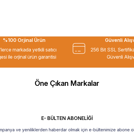
%100 Orjinal Ürün
Güvenli Alış
kkür ederim.
lerce markada yetkili satıcı
256 Bit SSL Sertifik
esi ile orjinal ürün garantisi
Güvenli Alışv
m Tavsiye ederim.
Öne Çıkan Markalar
şekkür ederim
E- BÜLTEN ABONELİĞİ
mpanya ve yeniliklerden haberdar olmak için e-bültenimize abone ol