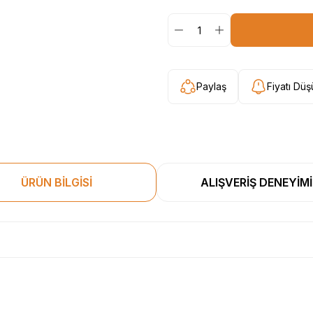
Paylaş
Fiyatı Dü
ÜRÜN BİLGİSİ
ALIŞVERİŞ DENEYİMİ
esekkur ederim. Başka alisverislerde