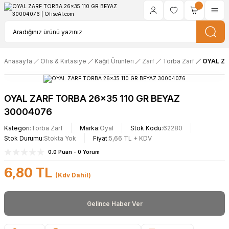
Anasayfa
Ofis & Kırtasiye
Kağıt Ürünleri
Zarf
Torba Zarf
OYAL ZA
OYAL ZARF TORBA 26x35 110 GR BEYAZ
30004076
Kategori
Torba Zarf
Marka
Oyal
Stok Kodu
62280
Stok Durumu
Stokta Yok
Fiyat
5,66 TL + KDV
0.0 Puan - 0 Yorum
6,80 TL
(Kdv Dahil)
Gelince Haber Ver