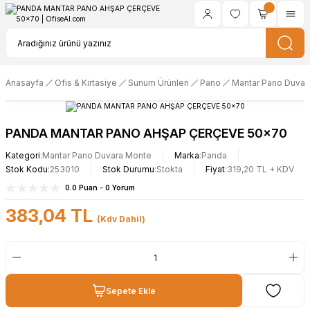
Anasayfa
Ofis & Kırtasiye
Sunum Ürünleri
Pano
Mantar Pano Duvar
PANDA MANTAR PANO AHŞAP ÇERÇEVE 50x70
Kategori
Mantar Pano Duvara Monte
Marka
Panda
Stok Kodu
253010
Stok Durumu
Stokta
Fiyat
319,20 TL + KDV
0.0 Puan - 0 Yorum
383,04 TL
(Kdv Dahil)
Sepete Ekle