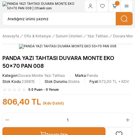
Anasayfa
Ofis & Kırtasiye
Sunum Ürünleri
Yazı Tahtası
Duvara Mont
PANDA YAZI TAHTASI DUVARA MONTE EKO
50x70 PAN 008
Kategori
Duvara Monte Yazı Tahtası
Marka
Panda
Stok Kodu
238815
Stok Durumu
Stokta
Fiyat
672,00 TL + KDV
0.0 Puan - 0 Yorum
806,40 TL
(Kdv Dahil)
Sepete Ekle