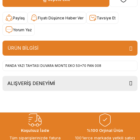
Paylaş
Fiyatı Düşünce Haber Ver
Tavsiye Et
Yorum Yaz
ÜRÜN BİLGİSİ
PANDA YAZI TAHTASI DUVARA MONTE EKO 50x70 PAN 008
ALIŞVERİŞ DENEYİMİ
Uygun fiyat, itinali ve hizli gonderim,
ayrica nazik hediyeniz icin cok
tesekkur ederim. Başka alisverislerde
gorusmek uzere, hayirli ve bol
kazanclar dilerim.
İbrahim Ertuğrul ARSLANOĞLU |
Koşulsuz İade
%100 Orjinal Ürün
27/06/2026
Tüm siparişlerinizde fatura
100'lerce markada yetkili satıcı