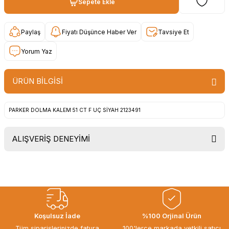
Sepete Ekle
Paylaş
Fiyatı Düşünce Haber Ver
Tavsiye Et
Yorum Yaz
ÜRÜN BİLGİSİ
PARKER DOLMA KALEM 51 CT F UÇ SİYAH 2123491
ALIŞVERİŞ DENEYİMİ
Uygun fiyat, itinali ve hizli gonderim,
ayrica nazik hediyeniz icin cok
tesekkur ederim. Başka alisverislerde
gorusmek uzere, hayirli ve bol
kazanclar dilerim.
İbrahim Ertuğrul ARSLANOĞLU |
Koşulsuz İade
%100 Orjinal Ürün
27/06/2026
Tüm siparişlerinizde fatura
100'lerce markada yetkili satıcı