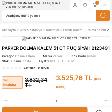
Anasayfa
Ofis & Kırtasiye
Kalemler
Prestij Kalem
Dolma Kalem
P
PARKER DOLMA KALEM 51 CT F UÇ SİYAH 2123491
Kategori
Dolma Kalem
Marka
Parker
Stok Kodu
198995
Stok Durumu
Stokta
Fiyat
3.193,62 TL + KDV
0.0 Puan - 0 Yorum
3.525,76 TL
3.832,34
(Kdv
%8
TL
İNDİRİM
Dahil)