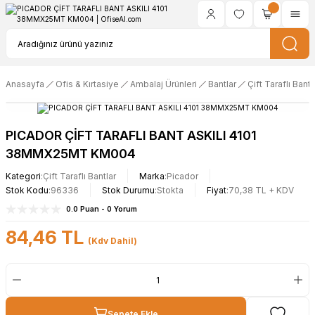
Anasayfa
Ofis & Kırtasiye
Ambalaj Ürünleri
Bantlar
Çift Taraflı Bantl
PICADOR ÇİFT TARAFLI BANT ASKILI 4101
38MMX25MT KM004
Kategori
Çift Taraflı Bantlar
Marka
Picador
Stok Kodu
96336
Stok Durumu
Stokta
Fiyat
70,38 TL + KDV
0.0 Puan - 0 Yorum
84,46 TL
(Kdv Dahil)
Sepete Ekle