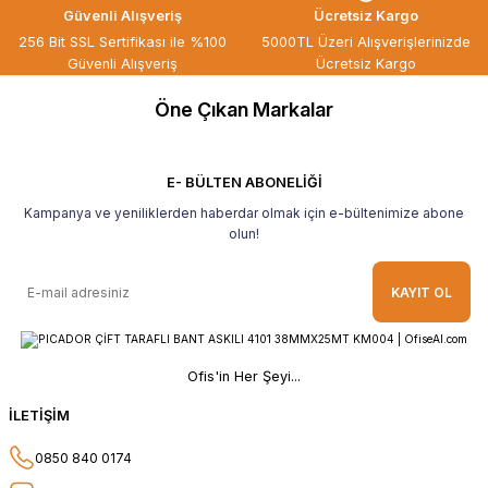
Güvenli Alışveriş
Ücretsiz Kargo
Kaliteli ürün, güvenli alışveriş ve
256 Bit SSL Sertifikası ile %100
5000TL Üzeri Alışverişlerinizde
göndermiş olduğunuz hediye için
Güvenli Alışveriş
Ücretsiz Kargo
teşekkür ederim.
Öne Çıkan Markalar
B... H... | 19/05/2026
Gayet güzel paketlenmiş Ve güzel bir
hediye ile geldi Teşekkür ederim Tavsiye
E- BÜLTEN ABONELİĞİ
ederim.
Kampanya ve yeniliklerden haberdar olmak için e-bültenimize abone
Ahmet Yılmaz | 29/04/2026
olun!
Hızlı ve kolay alışveriş, özenle
KAYIT OL
paketlenmiş, sorunsuz teslim aldım,
teşekkür ederim
O... A... | 10/02/2026
Ofis'in Her Şeyi...
Güvenilir ve hızlı buldum.
İLETİŞİM
HÜSEYİN KAHVE | 26/01/2026
0850 840 0174
Teşekkür ederim.