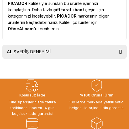
PICADOR
kalitesiyle sunulan bu ürünle işlerinizi
kolaylaştırın. Daha fazla
çift taraflı bant
çeşidi için
kategorimizi inceleyebilir,
PICADOR
markasının diğer
ürünlerini keşfedebilirsiniz. Kaliteli çözümler için
OfiseAl.com
'u tercih edin.
ALIŞVERİŞ DENEYİMİ
Uygun fiyat, itinali ve hizli gonderim,
ayrica nazik hediyeniz icin cok
tesekkur ederim. Başka alisverislerde
gorusmek uzere, hayirli ve bol
kazanclar dilerim.
İbrahim Ertuğrul ARSLANOĞLU |
Koşulsuz İade
%100 Orjinal Ürün
27/06/2026
Tüm siparişlerinizde fatura
100'lerce markada yetkili satıcı
tarihinden itibaren 14 gün
belgesi ile orjinal ürün garantisi
Siparişten teslime kadar herşey çok
koşulsuz iade garantisi
seriydi, teşekkür ederim
ÖZGÜR DOĞAN | 15/06/2026