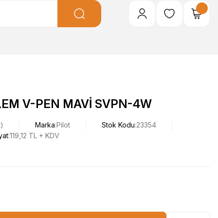
EM V-PEN MAVİ SVPN-4W
t)
Marka
Pilot
Stok Kodu
23354
yat
119,12 TL + KDV