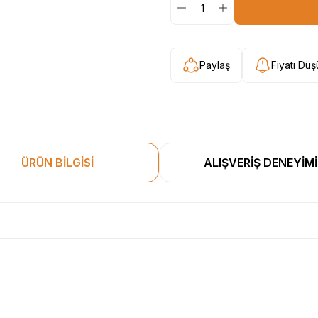
Paylaş
Fiyatı Dü
ÜRÜN BİLGİSİ
ALIŞVERİŞ DENEYİMİ
esekkur ederim. Başka alisverislerde