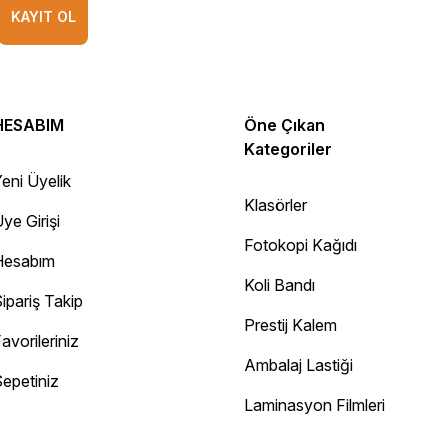
KAYIT OL
HESABIM
Öne Çıkan
Kategoriler
eni Üyelik
Klasörler
ye Girişi
Fotokopi Kağıdı
Hesabım
Koli Bandı
ipariş Takip
Prestij Kalem
avorileriniz
Ambalaj Lastiği
epetiniz
Diğer yorumları göster
Laminasyon Filmleri