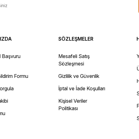
IZDA
SÖZLEŞMELER
 Gayet sağlam elime ulaştı ürünler.
l Başvuru
Mesafeli Satış
Y
Sözleşmesi
Ü
ildirim Formu
Gizlilik ve Güvenlik
ayını mesaj olarak geliyor.
Sorgula
İptal ve İade Koşulları
 site
S
kibi
Kişisel Veriler
F
Politikası
rmu
S