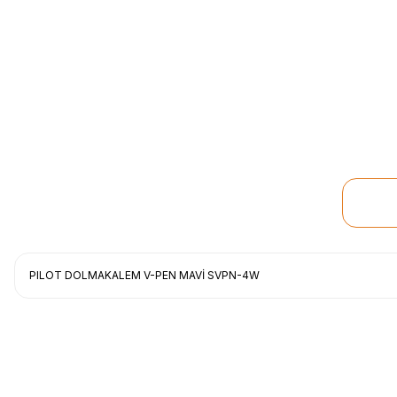
PILOT DOLMAKALEM V-PEN MAVİ SVPN-4W
Uygun fiyat, itinali ve hizli gonderim, ayrica nazik hediyeniz icin cok t
gorusmek uzere, hayirli ve bol kazanclar dilerim.
İbrahim Ertuğrul ARSLANOĞLU | 27/06/2026