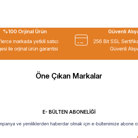
%100 Orjinal Ürün
Güvenli Alış
kkür ederim.
lerce markada yetkili satıcı
256 Bit SSL Sertifik
esi ile orjinal ürün garantisi
Güvenli Alışv
m Tavsiye ederim.
Öne Çıkan Markalar
şekkür ederim
E- BÜLTEN ABONELİĞİ
mpanya ve yeniliklerden haberdar olmak için e-bültenimize abone ol