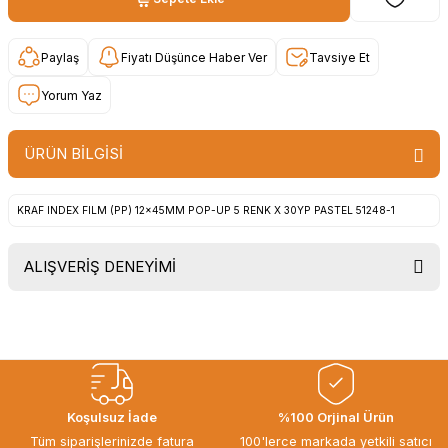
Paylaş
Fiyatı Düşünce Haber Ver
Tavsiye Et
Yorum Yaz
ÜRÜN BİLGİSİ
KRAF INDEX FILM (PP) 12x45MM POP-UP 5 RENK X 30YP PASTEL 51248-1
ALIŞVERİŞ DENEYİMİ
Uygun fiyat, itinali ve hizli gonderim,
ayrica nazik hediyeniz icin cok
tesekkur ederim. Başka alisverislerde
gorusmek uzere, hayirli ve bol
kazanclar dilerim.
İbrahim Ertuğrul ARSLANOĞLU |
Koşulsuz İade
%100 Orjinal Ürün
27/06/2026
Tüm siparişlerinizde fatura
100'lerce markada yetkili satıcı