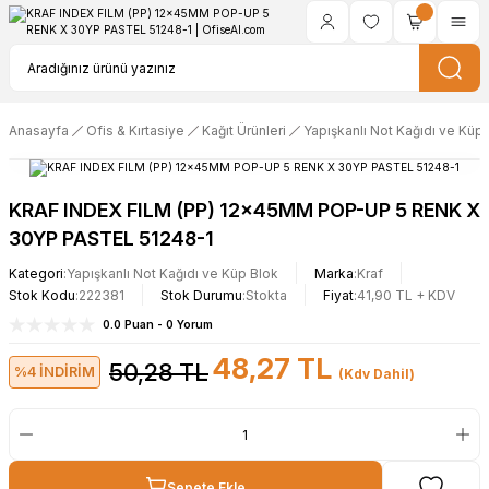
Anasayfa
Ofis & Kırtasiye
Kağıt Ürünleri
Yapışkanlı Not Kağıdı ve Küp
KRAF INDEX FILM (PP) 12x45MM POP-UP 5 RENK X
30YP PASTEL 51248-1
Kategori
Yapışkanlı Not Kağıdı ve Küp Blok
Marka
Kraf
Stok Kodu
222381
Stok Durumu
Stokta
Fiyat
41,90 TL + KDV
0.0 Puan - 0 Yorum
48,27 TL
50,28 TL
%4 İNDİRİM
(Kdv Dahil)
Sepete Ekle