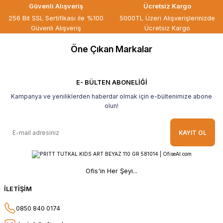
Güvenli Alışveriş
Ücretsiz Kargo
Kaliteli ürün, güvenli alışveriş ve
256 Bit SSL Sertifikası ile %100
5000TL Üzeri Alışverişlerinizde
göndermiş olduğunuz hediye için
Güvenli Alışveriş
Ücretsiz Kargo
teşekkür ederim.
Öne Çıkan Markalar
B... H... | 19/05/2026
Gayet güzel paketlenmiş Ve güzel bir
hediye ile geldi Teşekkür ederim Tavsiye
E- BÜLTEN ABONELİĞİ
ederim.
Kampanya ve yeniliklerden haberdar olmak için e-bültenimize abone
Ahmet Yılmaz | 29/04/2026
olun!
Hızlı ve kolay alışveriş, özenle
KAYIT OL
paketlenmiş, sorunsuz teslim aldım,
teşekkür ederim
O... A... | 10/02/2026
Ofis'in Her Şeyi...
Güvenilir ve hızlı buldum.
İLETİŞİM
HÜSEYİN KAHVE | 26/01/2026
0850 840 0174
Teşekkür ederim.