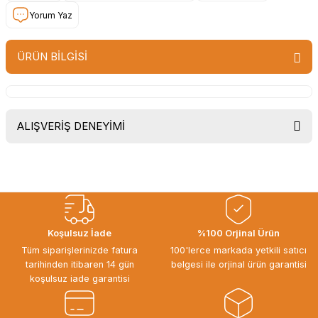
Yorum Yaz
ÜRÜN BİLGİSİ
ALIŞVERİŞ DENEYİMİ
Uygun fiyat, itinali ve hizli gonderim,
ayrica nazik hediyeniz icin cok
tesekkur ederim. Başka alisverislerde
gorusmek uzere, hayirli ve bol
kazanclar dilerim.
İbrahim Ertuğrul ARSLANOĞLU |
Koşulsuz İade
%100 Orjinal Ürün
27/06/2026
Tüm siparişlerinizde fatura
100'lerce markada yetkili satıcı
tarihinden itibaren 14 gün
belgesi ile orjinal ürün garantisi
Siparişten teslime kadar herşey çok
koşulsuz iade garantisi
seriydi, teşekkür ederim
ÖZGÜR DOĞAN | 15/06/2026