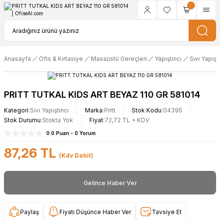
Anasayfa
Ofis & Kırtasiye
Masaüstü Gereçleri
Yapıştırıcı
Sıvı Yapıştı
PRITT TUTKAL KIDS ART BEYAZ 110 GR 581014
Kategori
Sıvı Yapıştırıcı
Marka
Pritt
Stok Kodu
04395
Stok Durumu
Stokta Yok
Fiyat
72,72 TL + KDV
0.0 Puan - 0 Yorum
87,26 TL
(Kdv Dahil)
Gelince Haber Ver
Paylaş
Fiyatı Düşünce Haber Ver
Tavsiye Et