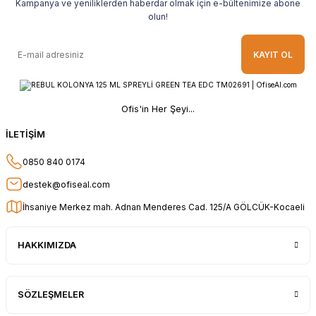
Kampanya ve yeniliklerden haberdar olmak için e-bültenimize abone
Ahmet Yılmaz | 29/04/2026
olun!
Hızlı ve kolay alışveriş, özenle
KAYIT OL
paketlenmiş, sorunsuz teslim aldım,
teşekkür ederim
O... A... | 10/02/2026
Ofis'in Her Şeyi...
Güvenilir ve hızlı buldum.
İLETİŞİM
HÜSEYİN KAHVE | 26/01/2026
0850 840 0174
Teşekkür ederim.
destek@ofiseal.com
E... Ö... | 14/01/2026
İhsaniye Merkez mah. Adnan Menderes Cad. 125/A GÖLCÜK-Kocaeli
uygun fiyat hızlı kargo
HAKKIMIZDA
Adil Birinci | 31/12/2025
Gayet başarılı ve ilgili firma. Fiyatları
SÖZLEŞMELER
uygun. Kargolama hızlı ve güvenli.
Gayet sağlam elime ulaştı ürünler.