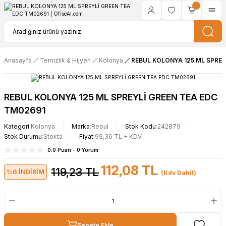
Anasayfa
Temizlik & Hijyen
Kolonya
REBUL KOLONYA 125 ML SPREY
REBUL KOLONYA 125 ML SPREYLİ GREEN TEA EDC
TM02691
Kategori
Kolonya
Marka
Rebul
Stok Kodu
242879
Stok Durumu
Stokta
Fiyat
99,36 TL + KDV
0.0 Puan - 0 Yorum
112,08 TL
119,23 TL
%6 İNDİRİM
(Kdv Dahil)
Sepete Ekle