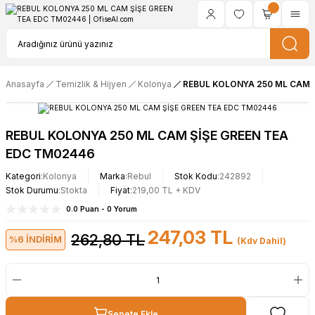
Anasayfa
Temizlik & Hijyen
Kolonya
REBUL KOLONYA 250 ML CAM 
REBUL KOLONYA 250 ML CAM ŞİŞE GREEN TEA
EDC TM02446
Kategori
Kolonya
Marka
Rebul
Stok Kodu
242892
Stok Durumu
Stokta
Fiyat
219,00 TL + KDV
0.0 Puan - 0 Yorum
247,03 TL
262,80 TL
%6 İNDİRİM
(Kdv Dahil)
Sepete Ekle