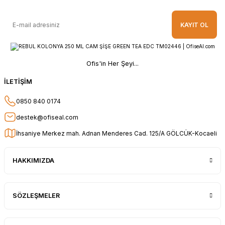
Hızlı ve kolay alışveriş, özenle
KAYIT OL
paketlenmiş, sorunsuz teslim aldım,
teşekkür ederim
O... A... | 10/02/2026
Ofis'in Her Şeyi...
Güvenilir ve hızlı buldum.
İLETİŞİM
HÜSEYİN KAHVE | 26/01/2026
0850 840 0174
Teşekkür ederim.
destek@ofiseal.com
E... Ö... | 14/01/2026
İhsaniye Merkez mah. Adnan Menderes Cad. 125/A GÖLCÜK-Kocaeli
uygun fiyat hızlı kargo
HAKKIMIZDA
Adil Birinci | 31/12/2025
Gayet başarılı ve ilgili firma. Fiyatları
SÖZLEŞMELER
uygun. Kargolama hızlı ve güvenli.
Gayet sağlam elime ulaştı ürünler.
Teşekkür ederim.