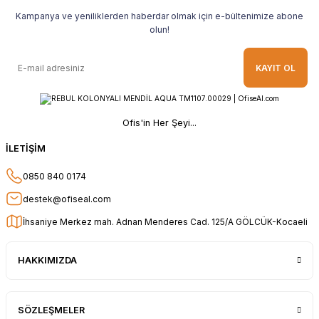
ederim.
Kampanya ve yeniliklerden haberdar olmak için e-bültenimize abone
Ahmet Yılmaz | 29/04/2026
olun!
Hızlı ve kolay alışveriş, özenle
KAYIT OL
paketlenmiş, sorunsuz teslim aldım,
teşekkür ederim
O... A... | 10/02/2026
Ofis'in Her Şeyi...
Güvenilir ve hızlı buldum.
İLETİŞİM
HÜSEYİN KAHVE | 26/01/2026
0850 840 0174
Teşekkür ederim.
destek@ofiseal.com
E... Ö... | 14/01/2026
İhsaniye Merkez mah. Adnan Menderes Cad. 125/A GÖLCÜK-Kocaeli
uygun fiyat hızlı kargo
HAKKIMIZDA
Adil Birinci | 31/12/2025
Gayet başarılı ve ilgili firma. Fiyatları
SÖZLEŞMELER
uygun. Kargolama hızlı ve güvenli.