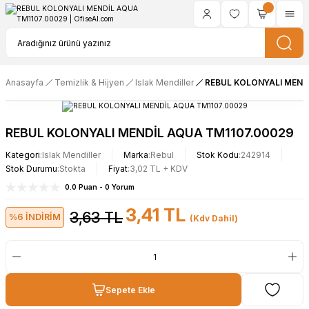
Anasayfa
Temizlik & Hijyen
Islak Mendiller
REBUL KOLONYALI MEND
REBUL KOLONYALI MENDİL AQUA TM1107.00029
Kategori
Islak Mendiller
Marka
Rebul
Stok Kodu
242914
Stok Durumu
Stokta
Fiyat
3,02 TL + KDV
0.0 Puan - 0 Yorum
3,41 TL
3,63 TL
%6 İNDİRİM
(Kdv Dahil)
Sepete Ekle