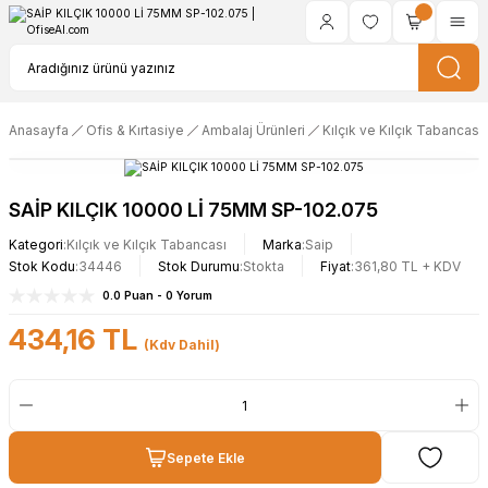
Anasayfa
Ofis & Kırtasiye
Ambalaj Ürünleri
Kılçık ve Kılçık Tabancası
SAİP KILÇIK 10000 Lİ 75MM SP-102.075
Kategori
Kılçık ve Kılçık Tabancası
Marka
Saip
Stok Kodu
34446
Stok Durumu
Stokta
Fiyat
361,80 TL + KDV
0.0 Puan - 0 Yorum
434,16 TL
(Kdv Dahil)
Sepete Ekle