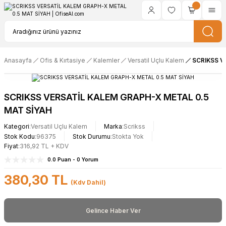
Anasayfa
Ofis & Kırtasiye
Kalemler
Versatil Uçlu Kalem
SCRIKSS V
SCRIKSS VERSATİL KALEM GRAPH-X METAL 0.5
MAT SİYAH
Kategori
Versatil Uçlu Kalem
Marka
Scrikss
Stok Kodu
96375
Stok Durumu
Stokta Yok
Fiyat
316,92 TL + KDV
0.0 Puan - 0 Yorum
380,30 TL
(Kdv Dahil)
Gelince Haber Ver