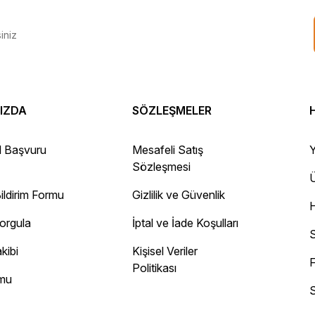
IZDA
SÖZLEŞMELER
 Gayet sağlam elime ulaştı ürünler.
l Başvuru
Mesafeli Satış
Y
Sözleşmesi
Ü
ildirim Formu
Gizlilik ve Güvenlik
ayını mesaj olarak geliyor.
Sorgula
İptal ve İade Koşulları
 site
S
kibi
Kişisel Veriler
F
Politikası
rmu
S