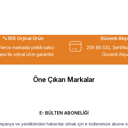
%100 Orjinal Ürün
Güvenli Alış
kkür ederim.
lerce markada yetkili satıcı
256 Bit SSL Sertifik
esi ile orjinal ürün garantisi
Güvenli Alışv
m Tavsiye ederim.
Öne Çıkan Markalar
şekkür ederim
E- BÜLTEN ABONELİĞİ
mpanya ve yeniliklerden haberdar olmak için e-bültenimize abone ol