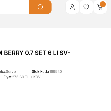
BERRY 0.7 SET 6 LI SV-
rka
Serve
Stok Kodu
169940
Fiyat
276,89 TL + KDV