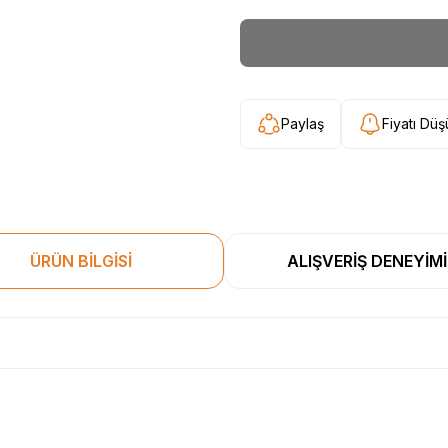
Paylaş
Fiyatı Dü
ÜRÜN BİLGİSİ
ALIŞVERİŞ DENEYİMİ
esekkur ederim. Başka alisverislerde