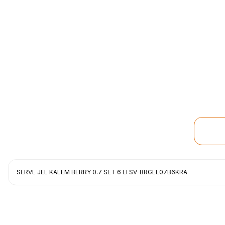
SERVE JEL KALEM BERRY 0.7 SET 6 LI SV-BRGEL07B6KRA
Uygun fiyat, itinali ve hizli gonderim, ayrica nazik hediyeniz icin cok t
gorusmek uzere, hayirli ve bol kazanclar dilerim.
İbrahim Ertuğrul ARSLANOĞLU | 27/06/2026