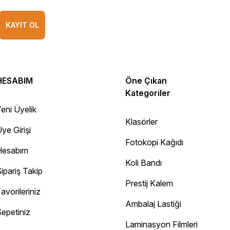
KAYIT OL
HESABIM
Öne Çıkan
Kategoriler
eni Üyelik
Klasörler
ye Girişi
Fotokopi Kağıdı
Hesabım
Koli Bandı
ipariş Takip
Prestij Kalem
avorileriniz
Ambalaj Lastiği
epetiniz
Diğer yorumları göster
Laminasyon Filmleri