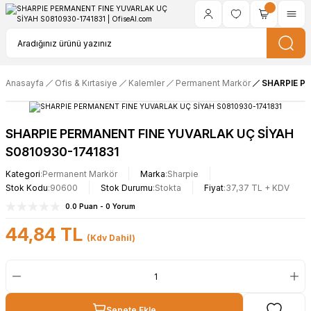
Anasayfa
Ofis & Kırtasiye
Kalemler
Permanent Markör
SHARPIE PE
SHARPIE PERMANENT FINE YUVARLAK UÇ SİYAH
S0810930-1741831
Kategori
Permanent Markör
Marka
Sharpie
Stok Kodu
90600
Stok Durumu
Stokta
Fiyat
37,37 TL + KDV
0.0 Puan - 0 Yorum
44,84 TL
(Kdv Dahil)
Sepete Ekle