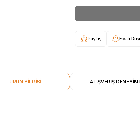
Paylaş
Fiyatı Dü
ÜRÜN BİLGİSİ
ALIŞVERİŞ DENEYİMİ
esekkur ederim. Başka alisverislerde