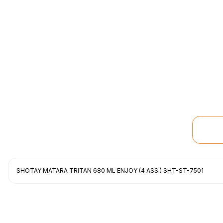
SHOTAY MATARA TRITAN 680 ML ENJOY (4 ASS.) SHT-ST-7501
Uygun fiyat, itinali ve hizli gonderim, ayrica nazik hediyeniz icin cok t
gorusmek uzere, hayirli ve bol kazanclar dilerim.
İbrahim Ertuğrul ARSLANOĞLU | 27/06/2026