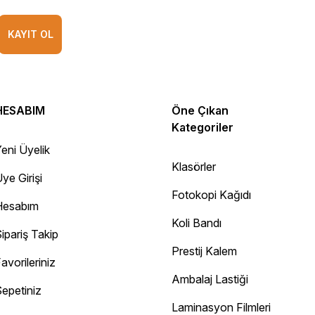
KAYIT OL
HESABIM
Öne Çıkan
Kategoriler
eni Üyelik
Klasörler
ye Girişi
Fotokopi Kağıdı
Hesabım
Koli Bandı
ipariş Takip
Prestij Kalem
avorileriniz
Ambalaj Lastiği
epetiniz
Diğer yorumları göster
Laminasyon Filmleri