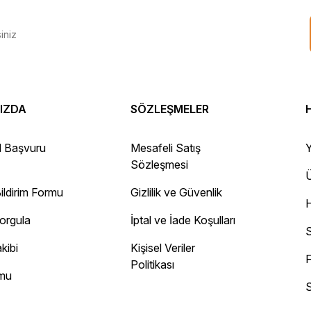
IZDA
SÖZLEŞMELER
 Gayet sağlam elime ulaştı ürünler.
l Başvuru
Mesafeli Satış
Y
Sözleşmesi
Ü
ildirim Formu
Gizlilik ve Güvenlik
ayını mesaj olarak geliyor.
Sorgula
İptal ve İade Koşulları
 site
S
kibi
Kişisel Veriler
F
Politikası
rmu
S