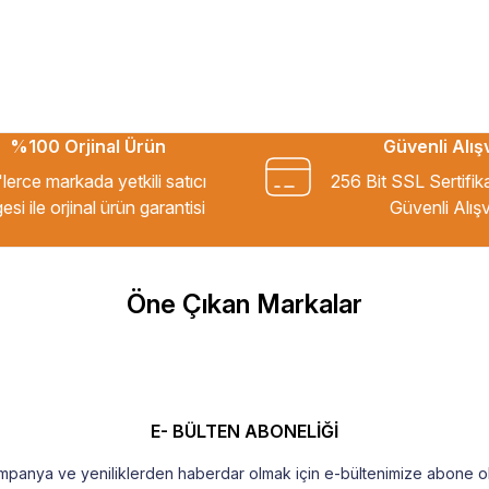
%100 Orjinal Ürün
Güvenli Alış
kkür ederim.
lerce markada yetkili satıcı
256 Bit SSL Sertifik
esi ile orjinal ürün garantisi
Güvenli Alışv
m Tavsiye ederim.
Öne Çıkan Markalar
şekkür ederim
E- BÜLTEN ABONELİĞİ
mpanya ve yeniliklerden haberdar olmak için e-bültenimize abone ol