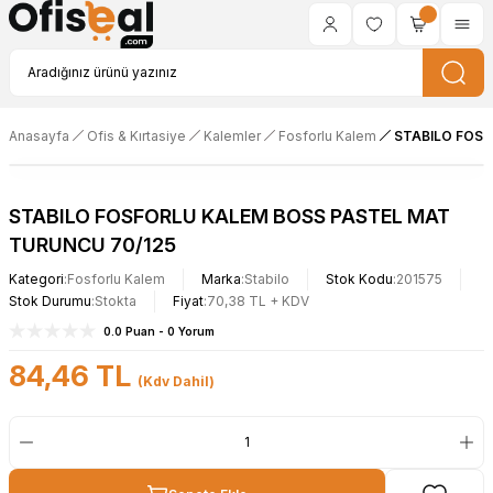
Anasayfa
Ofis & Kırtasiye
Kalemler
Fosforlu Kalem
STABILO FOSF
STABILO FOSFORLU KALEM BOSS PASTEL MAT
TURUNCU 70/125
Kategori
Fosforlu Kalem
Marka
Stabilo
Stok Kodu
201575
Stok Durumu
Stokta
Fiyat
70,38 TL + KDV
0.0 Puan - 0 Yorum
84,46 TL
(Kdv Dahil)