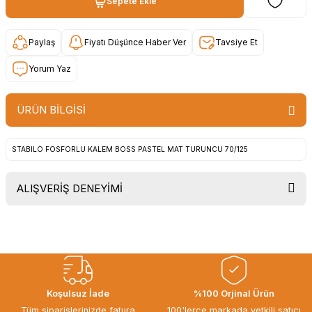
Sepete Ekle
Paylaş
Fiyatı Düşünce Haber Ver
Tavsiye Et
Yorum Yaz
ÜRÜN BİLGİSİ
STABILO FOSFORLU KALEM BOSS PASTEL MAT TURUNCU 70/125
ALIŞVERİŞ DENEYİMİ
Uygun fiyat, itinali ve hizli gonderim,
ayrica nazik hediyeniz icin cok
tesekkur ederim. Başka alisverislerde
gorusmek uzere, hayirli ve bol
kazanclar dilerim.
İbrahim Ertuğrul ARSLANOĞLU |
Koşulsuz İade
%100 Orjinal Ürün
27/06/2026
Tüm siparişlerinizde fatura
100'lerce markada yetkili satıcı