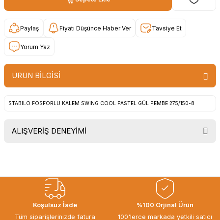
Paylaş
Fiyatı Düşünce Haber Ver
Tavsiye Et
Yorum Yaz
ÜRÜN BİLGİSİ
STABILO FOSFORLU KALEM SWING COOL PASTEL GÜL PEMBE 275/150-8
ALIŞVERİŞ DENEYİMİ
Uygun fiyat, itinali ve hizli gonderim,
ayrica nazik hediyeniz icin cok
tesekkur ederim. Başka alisverislerde
gorusmek uzere, hayirli ve bol
kazanclar dilerim.
İbrahim Ertuğrul ARSLANOĞLU |
Koşulsuz İade
%100 Orjinal Ürün
27/06/2026
Tüm siparişlerinizde fatura
100'lerce markada yetkili satıcı