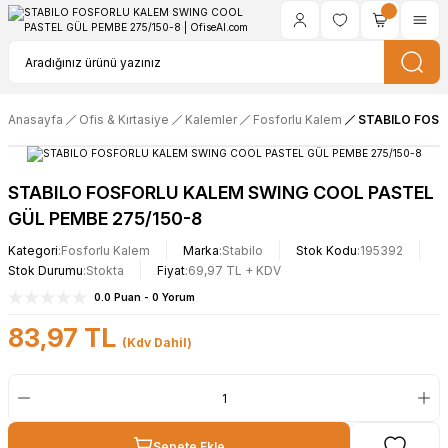
Anasayfa
Ofis & Kırtasiye
Kalemler
Fosforlu Kalem
STABILO FOSF
STABILO FOSFORLU KALEM SWING COOL PASTEL
GÜL PEMBE 275/150-8
Kategori
Fosforlu Kalem
Marka
Stabilo
Stok Kodu
195392
Stok Durumu
Stokta
Fiyat
69,97 TL + KDV
0.0 Puan - 0 Yorum
83,97 TL
(Kdv Dahil)
Sepete Ekle