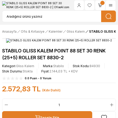
Anasayfa
Ofis & Kırtasiye
Kalemler
Gliss Kalem
STABILO GLISS KA
STABILO GLISS KALEM POINT 88 SET 30 RENK
(25+5) ROLLER SET 8830-2
Kategori
Gliss Kalem
Marka
Stabilo
Stok Kodu
84930
Stok Durumu
Stokta
Fiyat
2.144,03 TL + KDV
0.0 Puan - 0 Yorum
2.572,83 TL
(Kdv Dahil)
Sepete Ekle