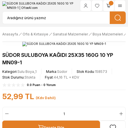
Anasayfa
Ofis & Kırtasiye
Sanatsal Malzemeler
Boya Malzemeleri
SÜDOR SULUBOYA KAĞIDI 25X35 160G 10 YP
MN09-1
Kategori
Sulu Boya_1
Marka
Südor
Stok Kodu
158573
Stok Durumu
Stokta
Fiyat
44,16 TL + KDV
0.0 Puan - 0 Yorum
52,99 TL
(Kdv Dahil)
Sepete Ekle