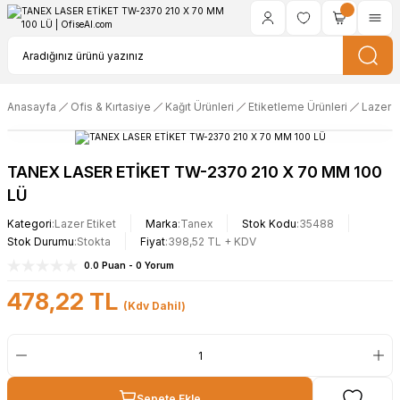
Anasayfa
Ofis & Kırtasiye
Kağıt Ürünleri
Etiketleme Ürünleri
Lazer E
TANEX LASER ETİKET TW-2370 210 X 70 MM 100
LÜ
Kategori
Lazer Etiket
Marka
Tanex
Stok Kodu
35488
Stok Durumu
Stokta
Fiyat
398,52 TL + KDV
0.0 Puan - 0 Yorum
478,22 TL
(Kdv Dahil)
Sepete Ekle