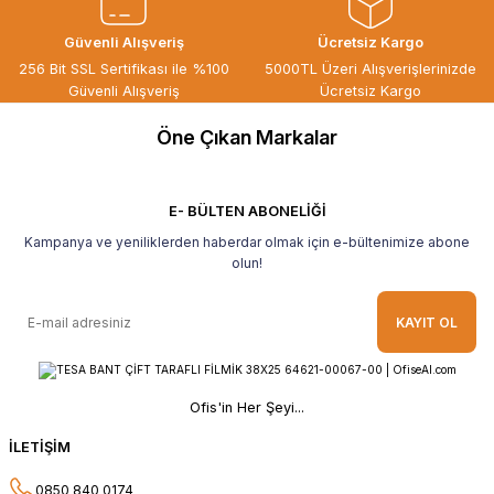
ÖZGÜR DOĞAN | 15/06/2026
Güvenli Alışveriş
Ücretsiz Kargo
Kaliteli ürün, güvenli alışveriş ve
256 Bit SSL Sertifikası ile %100
5000TL Üzeri Alışverişlerinizde
göndermiş olduğunuz hediye için
Güvenli Alışveriş
Ücretsiz Kargo
teşekkür ederim.
Öne Çıkan Markalar
B... H... | 19/05/2026
Gayet güzel paketlenmiş Ve güzel bir
hediye ile geldi Teşekkür ederim Tavsiye
E- BÜLTEN ABONELİĞİ
ederim.
Kampanya ve yeniliklerden haberdar olmak için e-bültenimize abone
Ahmet Yılmaz | 29/04/2026
olun!
Hızlı ve kolay alışveriş, özenle
KAYIT OL
paketlenmiş, sorunsuz teslim aldım,
teşekkür ederim
O... A... | 10/02/2026
Ofis'in Her Şeyi...
Güvenilir ve hızlı buldum.
İLETİŞİM
HÜSEYİN KAHVE | 26/01/2026
0850 840 0174