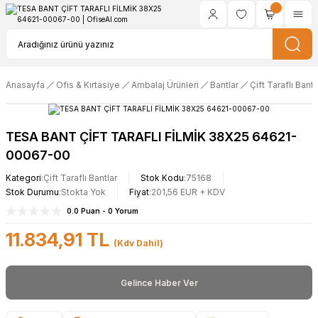
Anasayfa
Ofis & Kırtasiye
Ambalaj Ürünleri
Bantlar
Çift Taraflı Bantl
TESA BANT ÇİFT TARAFLI FİLMİK 38X25 64621-
00067-00
Kategori
Çift Taraflı Bantlar
Stok Kodu
75168
Stok Durumu
Stokta Yok
Fiyat
201,56 EUR + KDV
0.0 Puan - 0 Yorum
11.834,91 TL
(Kdv Dahil)
Gelince Haber Ver