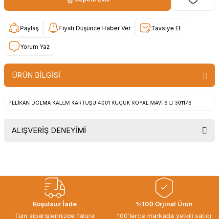
Paylaş
Fiyatı Düşünce Haber Ver
Tavsiye Et
Yorum Yaz
ÜRÜN BİLGİSİ
PELİKAN DOLMA KALEM KARTUŞU 4001 KÜÇÜK ROYAL MAVİ 6 LI 301176
ALIŞVERİŞ DENEYİMİ
Uygun fiyat, itinali ve hizli gonderim,
ayrica nazik hediyeniz icin cok
tesekkur ederim. Başka alisverislerde
gorusmek uzere, hayirli ve bol
kazanclar dilerim.
İbrahim Ertuğrul ARSLANOĞLU |
Koşulsuz İade
%100 Orjinal Ürün
27/06/2026
Tüm siparişlerinizde fatura
100'lerce markada yetkili satıcı