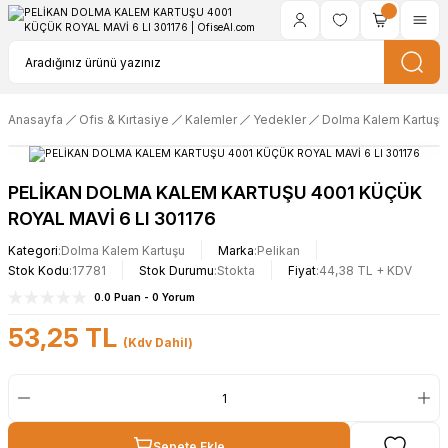
Anasayfa
Ofis & Kırtasiye
Kalemler
Yedekler
Dolma Kalem Kartuşu
PELİKAN DOLMA KALEM KARTUŞU 4001 KÜÇÜK
ROYAL MAVİ 6 LI 301176
Kategori
Dolma Kalem Kartuşu
Marka
Pelikan
Stok Kodu
17781
Stok Durumu
Stokta
Fiyat
44,38 TL + KDV
0.0 Puan - 0 Yorum
53,25 TL
(Kdv Dahil)
Sepete Ekle