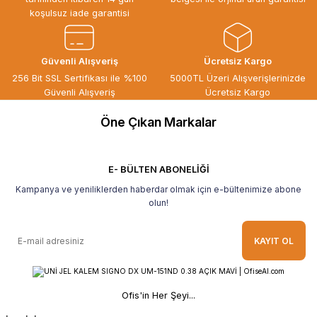
Siparişten teslime kadar herşey çok
koşulsuz iade garantisi
seriydi, teşekkür ederim
ÖZGÜR DOĞAN | 15/06/2026
Güvenli Alışveriş
Ücretsiz Kargo
Kaliteli ürün, güvenli alışveriş ve
256 Bit SSL Sertifikası ile %100
5000TL Üzeri Alışverişlerinizde
göndermiş olduğunuz hediye için
Güvenli Alışveriş
Ücretsiz Kargo
teşekkür ederim.
Öne Çıkan Markalar
B... H... | 19/05/2026
Gayet güzel paketlenmiş Ve güzel bir
hediye ile geldi Teşekkür ederim Tavsiye
E- BÜLTEN ABONELİĞİ
ederim.
Kampanya ve yeniliklerden haberdar olmak için e-bültenimize abone
Ahmet Yılmaz | 29/04/2026
olun!
Hızlı ve kolay alışveriş, özenle
KAYIT OL
paketlenmiş, sorunsuz teslim aldım,
teşekkür ederim
O... A... | 10/02/2026
Ofis'in Her Şeyi...
Güvenilir ve hızlı buldum.