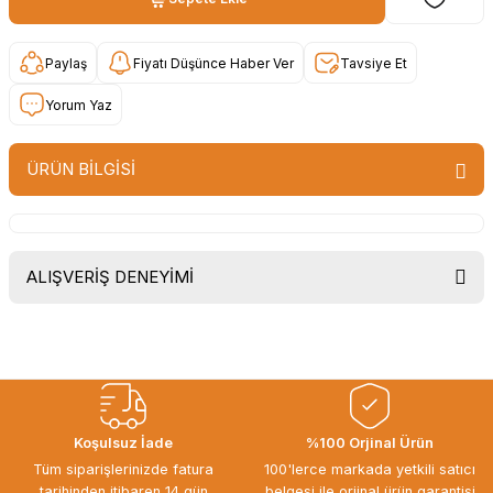
Paylaş
Fiyatı Düşünce Haber Ver
Tavsiye Et
Yorum Yaz
ÜRÜN BİLGİSİ
ALIŞVERİŞ DENEYİMİ
Uygun fiyat, itinali ve hizli gonderim,
ayrica nazik hediyeniz icin cok
tesekkur ederim. Başka alisverislerde
gorusmek uzere, hayirli ve bol
kazanclar dilerim.
İbrahim Ertuğrul ARSLANOĞLU |
Koşulsuz İade
%100 Orjinal Ürün
27/06/2026
Tüm siparişlerinizde fatura
100'lerce markada yetkili satıcı
tarihinden itibaren 14 gün
belgesi ile orjinal ürün garantisi