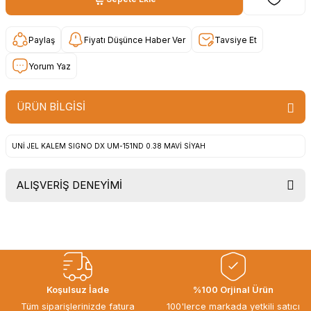
Paylaş
Fiyatı Düşünce Haber Ver
Tavsiye Et
Yorum Yaz
ÜRÜN BİLGİSİ
UNİ JEL KALEM SIGNO DX UM-151ND 0.38 MAVİ SİYAH
ALIŞVERİŞ DENEYİMİ
Uygun fiyat, itinali ve hizli gonderim,
ayrica nazik hediyeniz icin cok
tesekkur ederim. Başka alisverislerde
gorusmek uzere, hayirli ve bol
kazanclar dilerim.
İbrahim Ertuğrul ARSLANOĞLU |
Koşulsuz İade
%100 Orjinal Ürün
27/06/2026
Tüm siparişlerinizde fatura
100'lerce markada yetkili satıcı