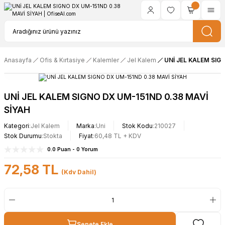
Anasayfa
Ofis & Kırtasiye
Kalemler
Jel Kalem
UNİ JEL KALEM SIG
UNİ JEL KALEM SIGNO DX UM-151ND 0.38 MAVİ
SİYAH
Kategori
Jel Kalem
Marka
Uni
Stok Kodu
210027
Stok Durumu
Stokta
Fiyat
60,48 TL + KDV
0.0 Puan - 0 Yorum
72,58 TL
(Kdv Dahil)
Sepete Ekle