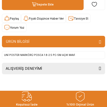
Sepete Ekle
Paylaş
Fiyatı Düşünce Haber Ver
Tavsiye Et
Yorum Yaz
ÜRÜN BİLGİSİ
UNİ POSTER MARKÖRÜ POSCA 1.8-2.5 PC-5M AÇIK MAVİ
ALIŞVERİŞ DENEYİMİ
Uygun fiyat, itinali ve hizli gonderim,
ayrica nazik hediyeniz icin cok
tesekkur ederim. Başka alisverislerde
gorusmek uzere, hayirli ve bol
kazanclar dilerim.
İbrahim Ertuğrul ARSLANOĞLU |
Koşulsuz İade
%100 Orjinal Ürün