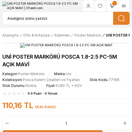
Anasayfa
Ofis & Kırtasiye
Kalemler
Poster Markörü
UNİ POSTER M
UNİ POSTER MARKÖRÜ POSCA 1.8-2.5 PC-5M
AÇIK MAVİ
Kategori
Poster Markörü
Marka
Uni
Koleksiyon
Posca Kalem Çeşitleri ve Fiyatları
Stok Kodu
77198
Stok Durumu
Stokta
Fiyat
91,80 TL + KDV
0.0 Puan - 0 Yorum
110,16 TL
(Kdv Dahil)