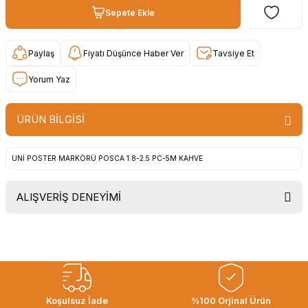
Sepete Ekle
Paylaş
Fiyatı Düşünce Haber Ver
Tavsiye Et
Yorum Yaz
ÜRÜN BİLGİSİ
UNİ POSTER MARKÖRÜ POSCA 1.8-2.5 PC-5M KAHVE
ALIŞVERİŞ DENEYİMİ
Uygun fiyat, itinali ve hizli gonderim,
ayrica nazik hediyeniz icin cok
tesekkur ederim. Başka alisverislerde
gorusmek uzere, hayirli ve bol
kazanclar dilerim.
İbrahim Ertuğrul ARSLANOĞLU |
Koşulsuz İade
%100 Orjinal Ürün