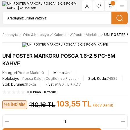
Anasayfa
Ofis & Kırtasiye
Kalemler
Poster Markörü
UNİ POSTER M
UNİ POSTER MARKÖRÜ POSCA 1.8-2.5 PC-5M
KAHVE
Kategori
Poster Markörü
Marka
Uni
Koleksiyon
Posca Kalem Çeşitleri ve Fiyatları
Stok Kodu
74585
Stok Durumu
Stokta
Fiyat
91,80 TL + KDV
0.0 Puan - 0 Yorum
103,55 TL
110,16 TL
%6 İNDİRİM
(Kdv Dahil)