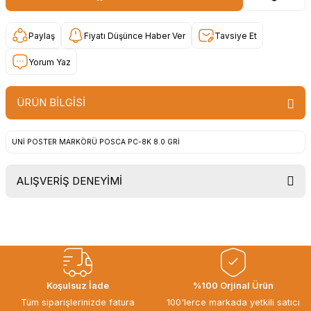
Paylaş
Fiyatı Düşünce Haber Ver
Tavsiye Et
Yorum Yaz
ÜRÜN BİLGİSİ
UNİ POSTER MARKÖRÜ POSCA PC-8K 8.0 GRİ
ALIŞVERİŞ DENEYİMİ
Uygun fiyat, itinali ve hizli gonderim,
ayrica nazik hediyeniz icin cok
tesekkur ederim. Başka alisverislerde
gorusmek uzere, hayirli ve bol
kazanclar dilerim.
İbrahim Ertuğrul ARSLANOĞLU |
Koşulsuz İade
%100 Orjinal Ürün
27/06/2026
Tüm siparişlerinizde fatura
100'lerce markada yetkili satıcı