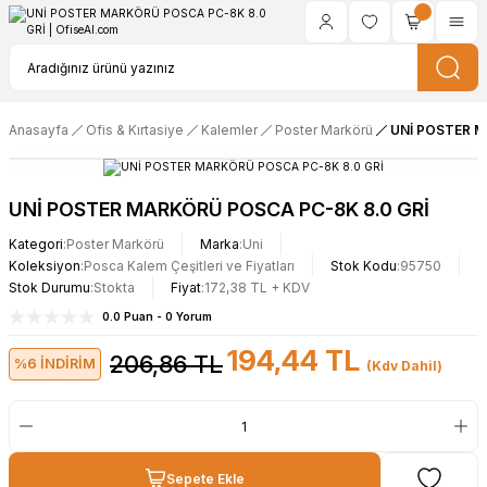
Anasayfa
Ofis & Kırtasiye
Kalemler
Poster Markörü
UNİ POSTER M
UNİ POSTER MARKÖRÜ POSCA PC-8K 8.0 GRİ
Kategori
Poster Markörü
Marka
Uni
Koleksiyon
Posca Kalem Çeşitleri ve Fiyatları
Stok Kodu
95750
Stok Durumu
Stokta
Fiyat
172,38 TL + KDV
0.0 Puan - 0 Yorum
194,44 TL
206,86 TL
%6 İNDİRİM
(Kdv Dahil)
Sepete Ekle