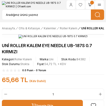
Anasayfa
Ofis & Kırtasiye
Kalemler
Roller Kalem
UNİ ROLLER KALE
UNİ ROLLER KALEM EYE NEEDLE UB-187S 0.7
KIRMIZI
Kategori
Roller Kalem
Marka
Uni
Stok Kodu
84382
Stok Durumu
Stokta
Fiyat
54,72 TL + KDV
0.0 Puan - 0 Yorum
65,66 TL
(Kdv Dahil)
Sepete Ekle